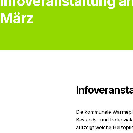
Infoveranstaltung a
März
Infoveranst
Die kommunale Wärmeplan
Bestands- und Potenzialan
aufzeigt welche Heizoptio