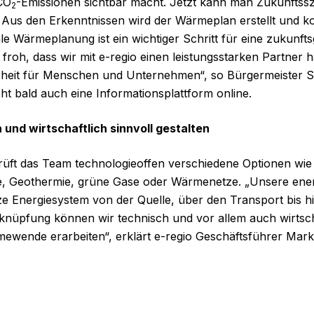
CO
-Emissionen sichtbar macht. Jetzt kann man Zukunftssz
2
n. Aus den Erkenntnissen wird der Wärmeplan erstellt und
e Wärmeplanung ist ein wichtiger Schritt für eine zukunfts
 froh, dass wir mit e-regio einen leistungsstarken Partner 
erheit für Menschen und Unternehmen“, so Bürgermeister S
t bald auch eine Informationsplattform online.
nd wirtschaftlich sinnvoll gestalten
üft das Team technologieoffen verschiedene Optionen w
e, Geothermie, grüne Gase oder Wärmenetze. „Unsere energ
 Energiesystem von der Quelle, über den Transport bis hin
erknüpfung können wir technisch und vor allem auch wirtscha
wende erarbeiten“, erklärt e-regio Geschäftsführer Mar