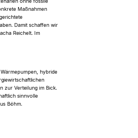
enarien ohne fossile
 konkrete Maßnahmen
gerichtete
haben. Damit schaffen wir
acha Reichelt. Im
ie Wärmepumpen, hybride
iewirtschaftlichen
 zur Verteilung im Bick.
ftlich sinnvolle
kus Böhm.