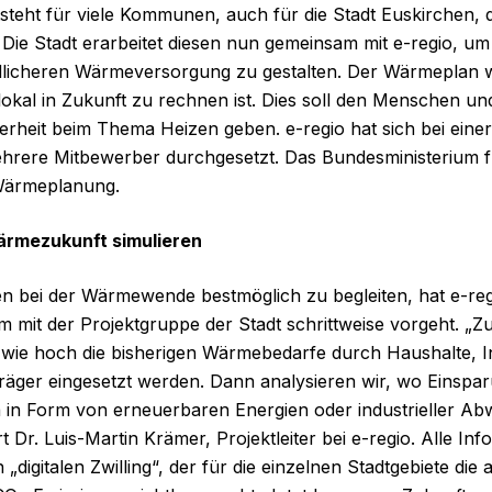
teht für viele Kommunen, auch für die Stadt Euskirchen, di
Die Stadt erarbeitet diesen nun gemeinsam mit e-regio, u
ndlicheren Wärmeversorgung zu gestalten. Der Wärmeplan w
okal in Zukunft zu rechnen ist. Dies soll den Menschen u
rheit beim Thema Heizen geben. e-regio hat sich bei eine
rere Mitbewerber durchgesetzt. Das Bundesministerium f
 Wärmeplanung.
Wärmezukunft simulieren
 bei der Wärmewende bestmöglich zu begleiten, hat e-reg
 mit der Projektgruppe der Stadt schrittweise vorgeht. „Zu
, wie hoch die bisherigen Wärmebedarfe durch Haushalte, 
räger eingesetzt werden. Dann analysieren wir, wo Einspa
in Form von erneuerbaren Energien oder industrieller A
 Dr. Luis-Martin Krämer, Projektleiter bei e-regio. Alle Inf
n „digitalen Zwilling“, der für die einzelnen Stadtgebiete die 